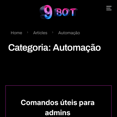
Home
Articles
Automação
English
Categoria:
Automação
Português
Español
中文 (中国)