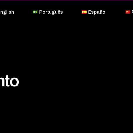
nglish
Português
Español
nto