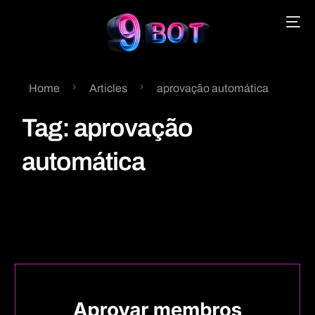
Home
Articles
aprovação automática
English
Tag:
aprovação
Português
automática
Español
中文 (中国)