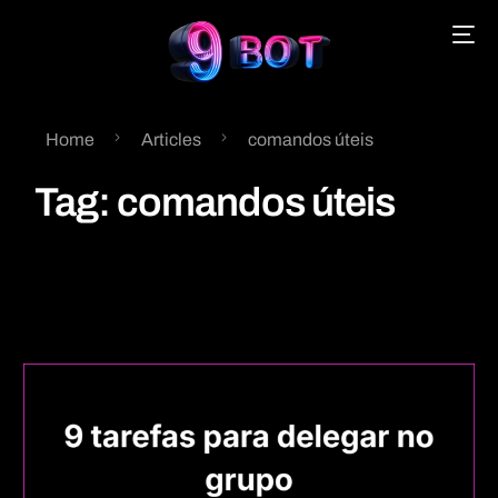
Home
Articles
comandos úteis
English
Tag:
comandos úteis
Português
Español
中文 (中国)