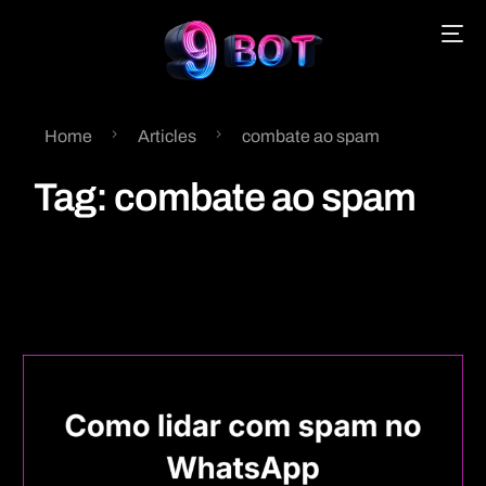
Home
Articles
combate ao spam
English
Tag:
combate ao spam
Português
Español
中文 (中国)