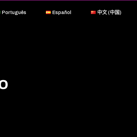
Português
Español
中文 (中国)
o