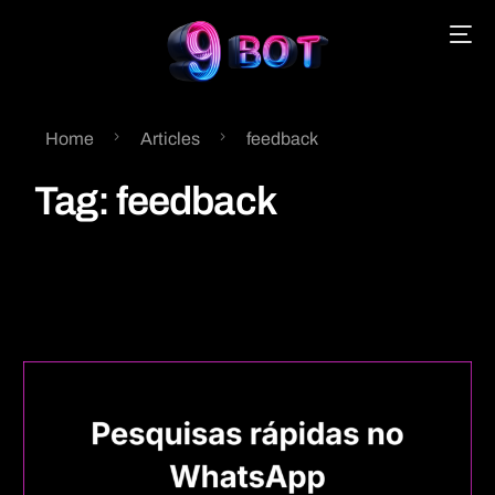
Home
Articles
feedback
English
Tag:
feedback
Português
Español
中文 (中国)