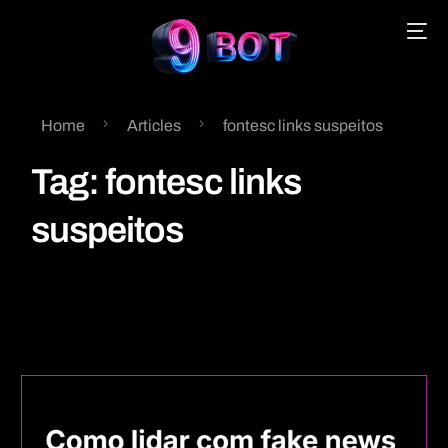
Home
Articles
fontesc links suspeitos
English
Tag:
fontesc links
Português
suspeitos
Español
中文 (中国)