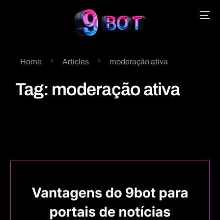
Home
Articles
moderação ativa
English
Tag:
moderação ativa
Português
Español
中文 (中国)