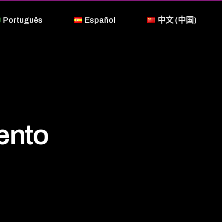
Português
Español
中文 (中国)
ento