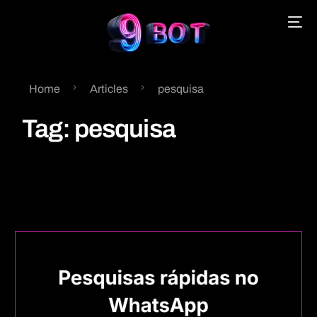
Home
Articles
pesquisa
English
Tag:
pesquisa
Português
Español
中文 (中国)