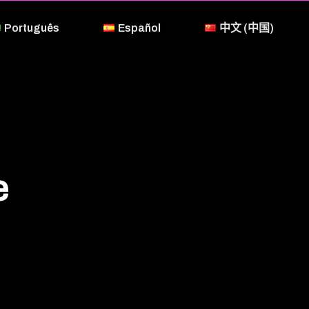
Português
Español
中文 (中国)
e