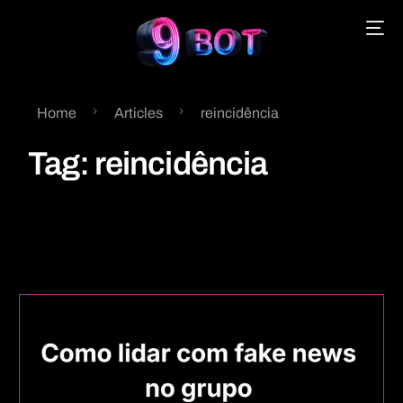
Home
Articles
reincidência
English
Tag:
reincidência
Português
Español
中文 (中国)