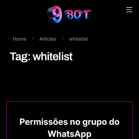
Home
Articles
whitelist
English
Tag:
whitelist
Português
Español
中文 (中国)