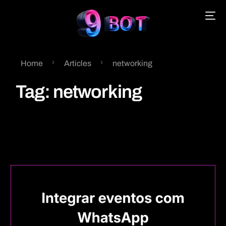
Home
Articles
networking
English
Tag:
networking
Português
Español
中文 (中国)