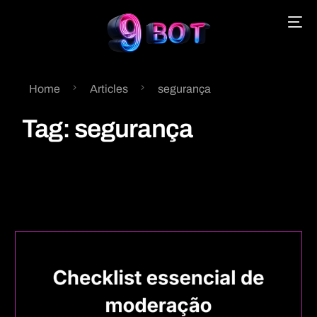
Home
Articles
segurança
English
Tag:
segurança
Português
Español
中文 (中国)