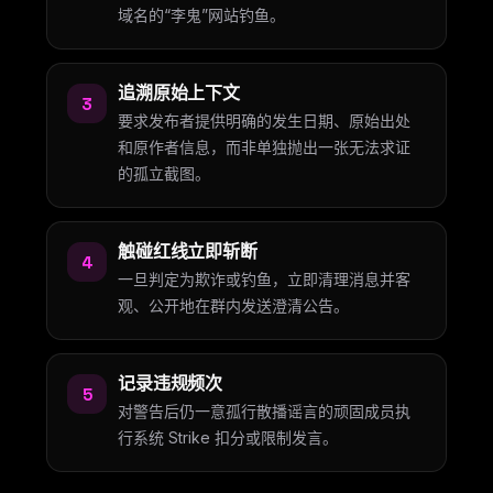
域名的“李鬼”网站钓鱼。
追溯原始上下文
3
要求发布者提供明确的发生日期、原始出处
和原作者信息，而非单独抛出一张无法求证
的孤立截图。
触碰红线立即斩断
4
一旦判定为欺诈或钓鱼，立即清理消息并客
观、公开地在群内发送澄清公告。
记录违规频次
5
对警告后仍一意孤行散播谣言的顽固成员执
行系统 Strike 扣分或限制发言。