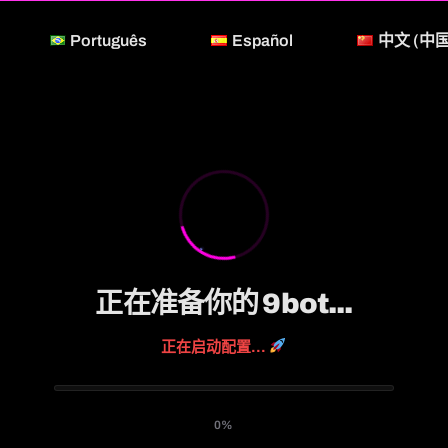
Português
Español
中文 (中国
正在准备你的 9bot...
正在启动配置...
0%