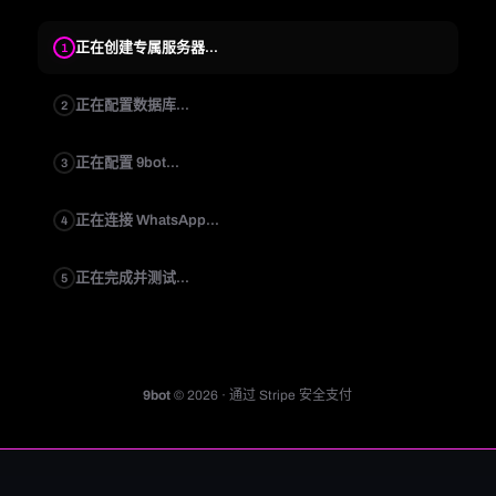
正在创建专属服务器...
1
正在配置数据库...
2
正在配置 9bot...
3
正在连接 WhatsApp...
4
正在完成并测试...
5
9bot
© 2026 · 通过 Stripe 安全支付