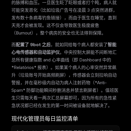
的脉搏和血压。一旦医生眨了眨眼或者打个盹，病人就
可能突发恶化（比如垃圾广告号在凌晨 3 点突然进群，
发布数十条病毒钓鱼链接），而由于医生在睡觉，直到
天亮才会被发现。这不仅会导致医生极度疲惫
（Burnout），整个病房的安全也无法得到保障。
而
配置了 9bot 之后
，就如同给每个病人都安装了
智能
心电传感器和自动监护仪
。中央控制大屏能不间断地汇
总所有健康指数 and 心率曲线（即 Dashboard 中的
*Relatórios* 报表）。如果某个病人的心率突然异常飙
升（垃圾账号开始高频刷屏），传感器会立刻拉响自动
警报，并在毫秒级内自动为病人注射药物（*Anti-
Spam* 防御功能瞬间秒删消息并禁言刷屏者）。值班医
生只需每天看一两次汇总屏幕即可，因为所有的急性紧
急状况都已经在发生的第一时间被设备就地解决了。
现代化管理员每日监控清单