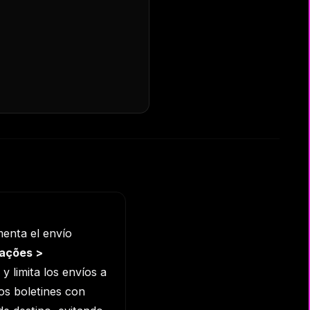
enta el envío
ações >
 limita los envíos a
os boletines con