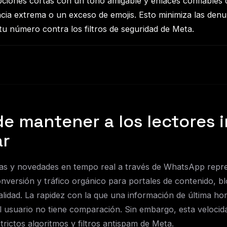
ipciones cortas con un tono amigable y enlaces confiables 
ia extrema o un exceso de emojis. Esto minimiza las denu
u número contra los filtros de seguridad de Meta.
 de mantener a los lectores
ar
cias y novedades en tempo real a través de WhatsApp repr
nversión y tráfico orgánico para portales de contenido, bl
lidad. La rapidez con la que una información de última hora
l usuario no tiene comparación. Sin embargo, esta velocid
trictos algoritmos y filtros antispam de Meta.