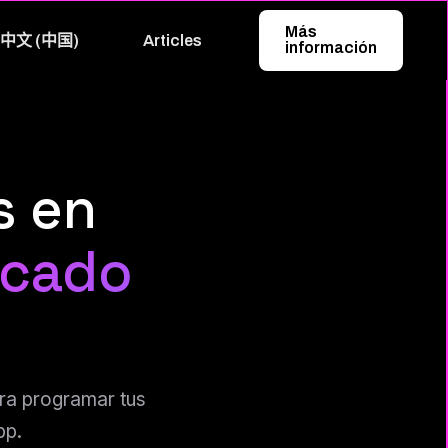
Más
中文 (中国)
Articles
información
s en
rcado
ara programar tus
pp.