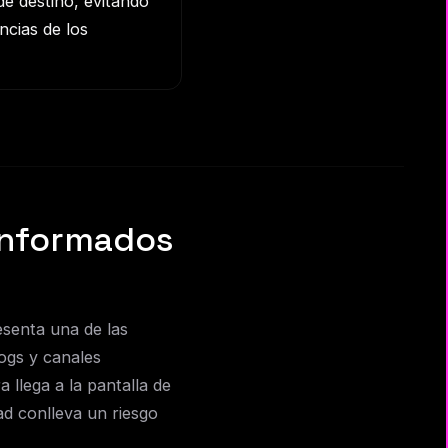
de destino, evitando
ncias de los
 informados
esenta una de las
ogs y canales
 llega a la pantalla de
ad conlleva un riesgo