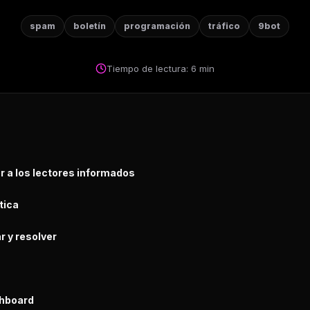
spam
boletín
programación
tráfico
9bot
Tiempo de lectura: 6 min
r a los lectores informados
tica
r y resolver
shboard