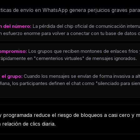
ticas de envío en WhatsApp genera perjuicios graves para 
n del número:
La pérdida del chip oficial de comunicación interr
 un esfuerzo enorme para volver a conectar con tu base de datos 
compromiso:
Los grupos que reciben montones de enlaces fríos y 
rápidamente en "cementerios virtuales" de mensajes ignorados.
 el grupo:
Cuando los mensajes se envían de forma invasiva a alt
na, los participantes definen el chat como "silenciado para siem
a y programada reduce el riesgo de bloqueos a casi cero y 
relación de clics diaria.