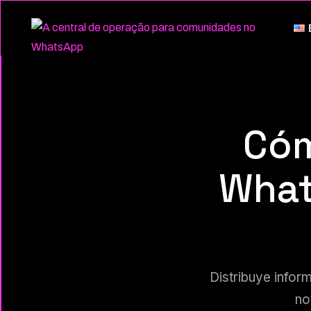
Cóm
Wha
Distribuye infor
no