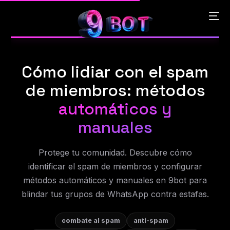
Cómo lidiar con el spam
English
de miembros: métodos
Português
automáticos y
manuales
Español
Protege tu comunidad. Descubre cómo
中文 (中国)
identificar el spam de miembros y configurar
métodos automáticos y manuales en 9bot para
blindar tus grupos de WhatsApp contra estafas.
combate al spam
anti-spam