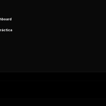
shboard
ráctica
s