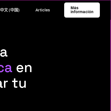
Más
中文 (中国)
Articles
información
la
ca
en
r tu