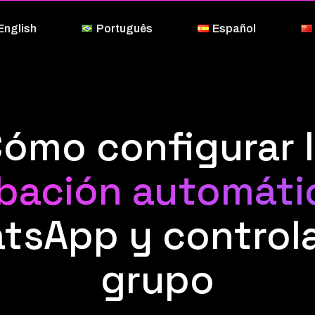
English
Português
Español
ómo configurar 
bación automáti
tsApp y controla
grupo