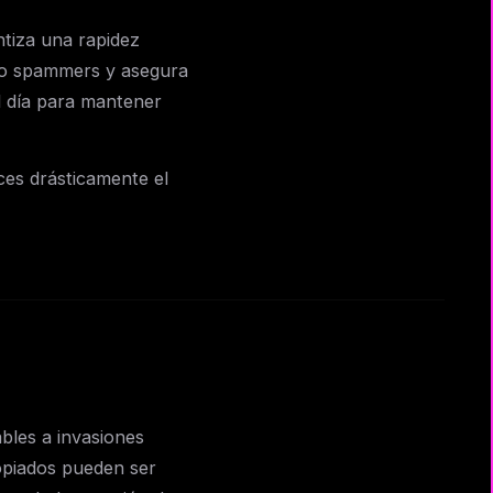
ntiza una rapidez
os o spammers y asegura
l día para mantener
ces drásticamente el
bles a invasiones
opiados pueden ser