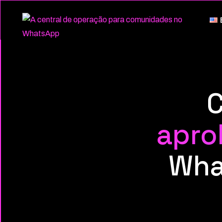
C
apro
Wha