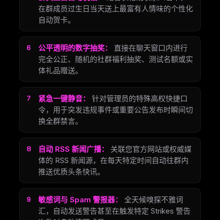
在群成员过生日当天送上最富有人情味的个性化
自动贺卡。
公平透明的数字抽奖：
直接在聊天窗口内进行
完全公正、随机的社群福利抽奖、测试名额或实
体礼品赠送。
紧急一键静音：
针对管理员的特殊高权快捷口
令，用于突发违规事件或重要公告发布时瞬间切
换全群禁言。
自动 RSS 新闻广播：
关联您官方网站或权威媒
体的 RSS 新闻源，在每天特定时间自动往群内
推送优质头条快讯。
敏感词与 Spam 警报器：
全天候嗅探不雅词
汇，自动发送警告甚至在触发特定 Strikes 警告