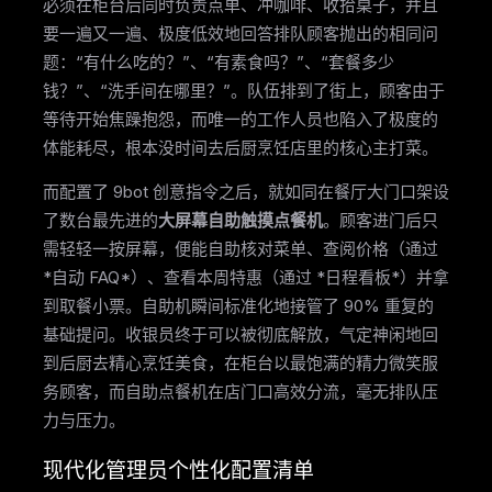
必须在柜台后同时负责点单、冲咖啡、收拾桌子，并且
要一遍又一遍、极度低效地回答排队顾客抛出的相同问
题：“有什么吃的？”、“有素食吗？”、“套餐多少
钱？”、“洗手间在哪里？”。队伍排到了街上，顾客由于
等待开始焦躁抱怨，而唯一的工作人员也陷入了极度的
体能耗尽，根本没时间去后厨烹饪店里的核心主打菜。
而配置了 9bot 创意指令之后，就如同在餐厅大门口架设
了数台最先进的
大屏幕自助触摸点餐机
。顾客进门后只
需轻轻一按屏幕，便能自助核对菜单、查阅价格（通过
*自动 FAQ*）、查看本周特惠（通过 *日程看板*）并拿
到取餐小票。自助机瞬间标准化地接管了 90% 重复的
基础提问。收银员终于可以被彻底解放，气定神闲地回
到后厨去精心烹饪美食，在柜台以最饱满的精力微笑服
务顾客，而自助点餐机在店门口高效分流，毫无排队压
力与压力。
现代化管理员个性化配置清单